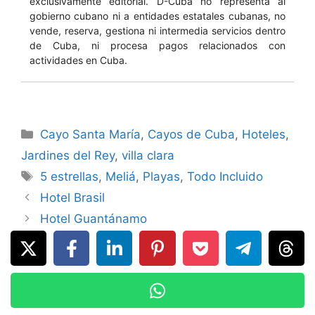
exclusivamente editorial. D-Cuba no representa al
gobierno cubano ni a entidades estatales cubanas, no
vende, reserva, gestiona ni intermedia servicios dentro
de Cuba, ni procesa pagos relacionados con
actividades en Cuba.
Categories
Cayo Santa María
,
Cayos de Cuba
,
Hoteles
,
Jardines del Rey
,
villa clara
Tags
5 estrellas
,
Meliá
,
Playas
,
Todo Incluido
Hotel Brasil
Hotel Guantánamo
Leave a Comment