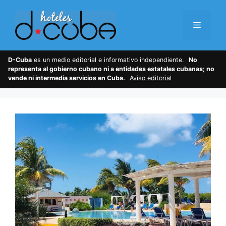
Skip
to
Menu
content
D-Cuba
es un medio editorial e informativo independiente.
No
representa al gobierno cubano ni a entidades estatales cubanas; no
vende ni intermedia servicios en Cuba.
Aviso editorial