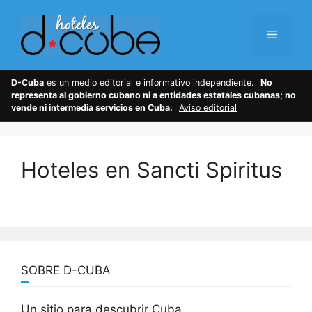
Skip
to
Menu
content
D-Cuba
es un medio editorial e informativo independiente.
No
representa al gobierno cubano ni a entidades estatales cubanas; no
vende ni intermedia servicios en Cuba.
Aviso editorial
Hoteles en Sancti Spiritus
SOBRE D-CUBA
Un sitio para descubrir Cuba.