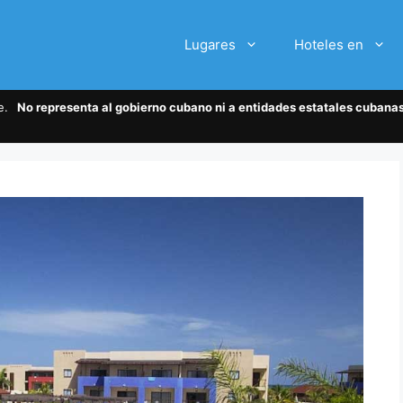
Lugares
Hoteles en
te.
No representa al gobierno cubano ni a entidades estatales cubanas