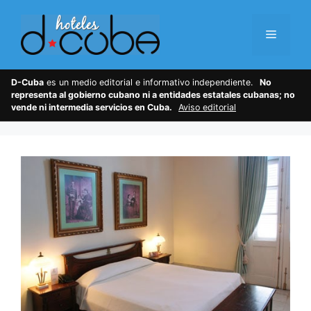
Skip
to
Menu
content
D-Cuba
es un medio editorial e informativo independiente.
No
representa al gobierno cubano ni a entidades estatales cubanas; no
vende ni intermedia servicios en Cuba.
Aviso editorial