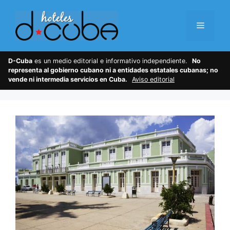
Skip
to
Menu
content
D-Cuba
es un medio editorial e informativo independiente.
No
representa al gobierno cubano ni a entidades estatales cubanas; no
vende ni intermedia servicios en Cuba.
Aviso editorial