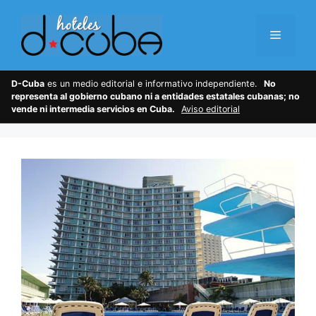
Skip
to
Menu
content
D-Cuba
es un medio editorial e informativo independiente.
No
representa al gobierno cubano ni a entidades estatales cubanas; no
vende ni intermedia servicios en Cuba.
Aviso editorial