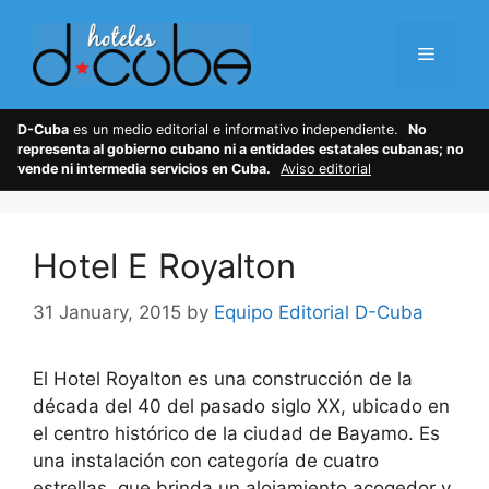
Skip
to
Menu
content
D-Cuba
es un medio editorial e informativo independiente.
No
representa al gobierno cubano ni a entidades estatales cubanas; no
vende ni intermedia servicios en Cuba.
Aviso editorial
Hotel E Royalton
31 January, 2015
by
Equipo Editorial D-Cuba
El Hotel Royalton es una construcción de la
década del 40 del pasado siglo XX, ubicado en
el centro histórico de la ciudad de Bayamo. Es
una instalación con categoría de cuatro
estrellas, que brinda un alojamiento acogedor y