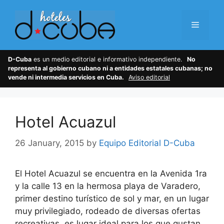
Skip
to
Menu
content
D-Cuba
es un medio editorial e informativo independiente.
No
representa al gobierno cubano ni a entidades estatales cubanas; no
vende ni intermedia servicios en Cuba.
Aviso editorial
Hotel Acuazul
26 January, 2015
by
Equipo Editorial D-Cuba
El Hotel Acuazul se encuentra en la Avenida 1ra
y la calle 13 en la hermosa playa de Varadero,
primer destino turístico de sol y mar, en un lugar
muy privilegiado, rodeado de diversas ofertas
recreativas, es lugar ideal para los que gustan