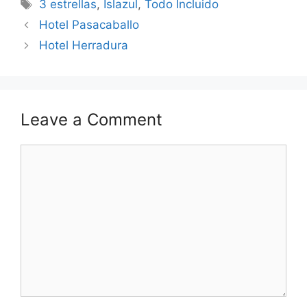
Tags
3 estrellas
,
Islazul
,
Todo Incluido
Hotel Pasacaballo
Hotel Herradura
Leave a Comment
Comment